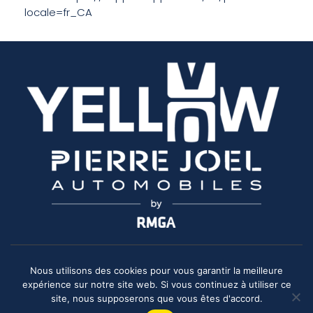
locale=fr_CA
Nous utilisons des cookies pour vous garantir la meilleure
Copyright 2026
Groupe Ricco
. Tous droits réservés. |
Mentions
expérience sur notre site web. Si vous continuez à utiliser ce
légales
| Powered by
R1.lu
.
site, nous supposerons que vous êtes d'accord.