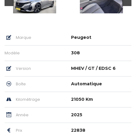
Marque
Peugeot
Modèle
308
Version
MHEV / GT / EDSC 6
Boîte
Automatique
Kilométrage
21050 Km
Année
2025
Prix
22838