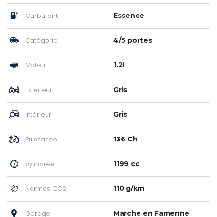
Carburant
Essence
Catégorie
4/5 portes
Moteur
1.2i
Extérieur
Gris
Intérieur
Gris
Puissance
136 Ch
cylindrée
1199 cc
Normes CO2
110 g/km
Garage
Marche en Famenne