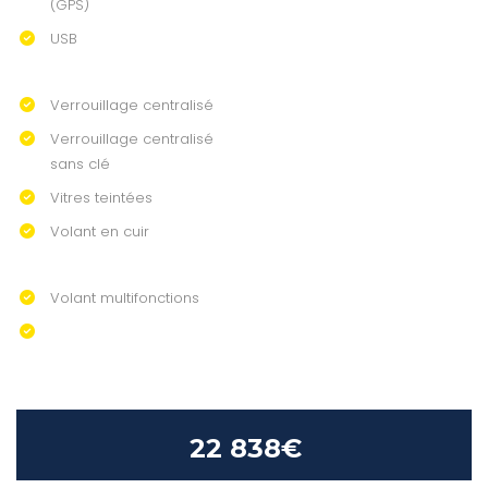
(GPS)
USB
Verrouillage centralisé
Verrouillage centralisé
sans clé
Vitres teintées
Volant en cuir
Volant multifonctions
22 838€