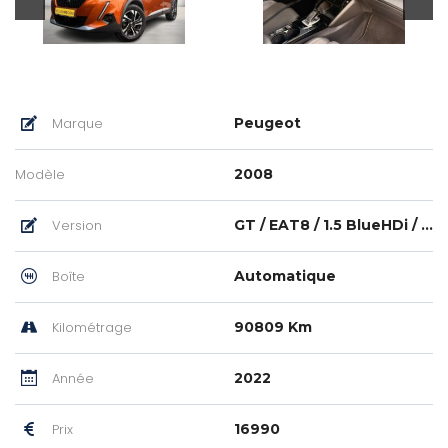
Marque
Peugeot
Modèle
2008
Version
GT / EAT8 / 1.5 BlueHDi / Pano
Boîte
Automatique
Kilométrage
90809 Km
Année
2022
Prix
16990