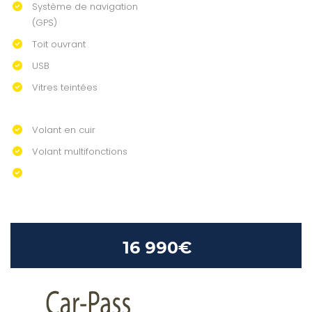
Système de navigation
(GPS)
Toit ouvrant
USB
Vitres teintées
Volant en cuir
Volant multifonctions
16 990€