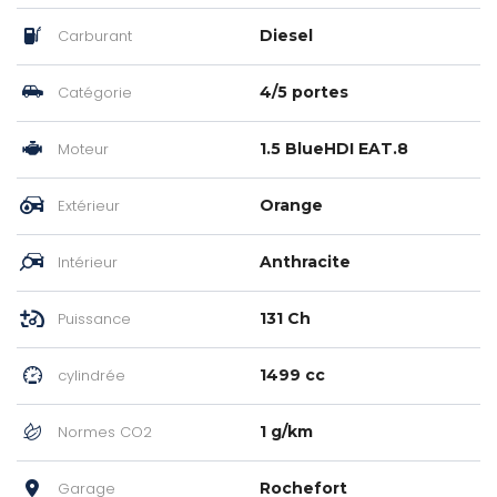
Carburant
Diesel
Catégorie
4/5 portes
Moteur
1.5 BlueHDI EAT.8
Extérieur
Orange
Intérieur
Anthracite
Puissance
131 Ch
cylindrée
1499 cc
Normes CO2
1 g/km
Garage
Rochefort