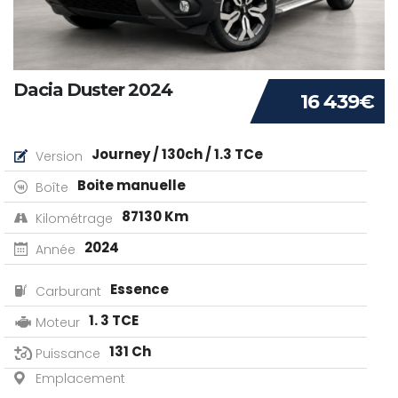
Dacia Duster 2024
16 439€
Journey / 130ch / 1.3 TCe
Version
Boite manuelle
Boîte
87130 Km
Kilométrage
2024
Année
Essence
Carburant
1. 3 TCE
Moteur
131 Ch
Puissance
Emplacement