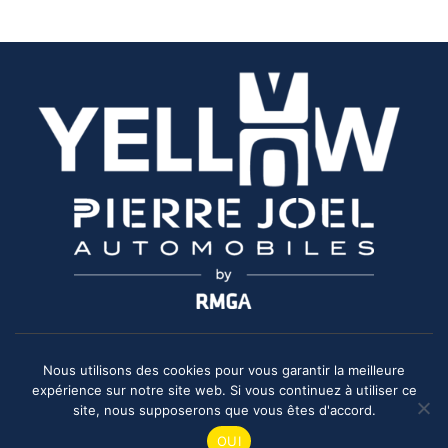
Nous utilisons des cookies pour vous garantir la meilleure
Copyright 2026
Groupe Ricco
. Tous droits réservés. |
Mentions
expérience sur notre site web. Si vous continuez à utiliser ce
légales
| Powered by
R1.lu
.
site, nous supposerons que vous êtes d'accord.
OUI